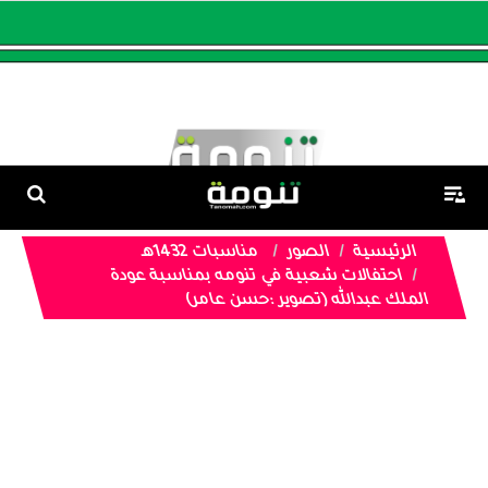
الرئيسية
الصور
مناسبات 1432هـ
احتفالات شعبية في تنومه بمناسبة عودة
الملك عبدالله (تصوير :حسن عامر)