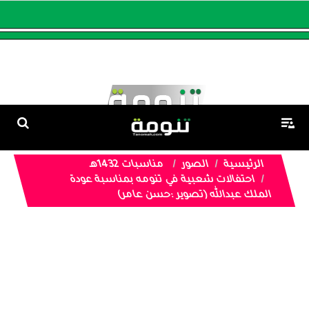
الرئيسية
الصور
مناسبات 1432هـ
احتفالات شعبية في تنومه بمناسبة عودة
الملك عبدالله (تصوير :حسن عامر)