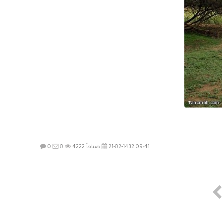
21-02-1432 09:41 صباحاً
4222
0
0