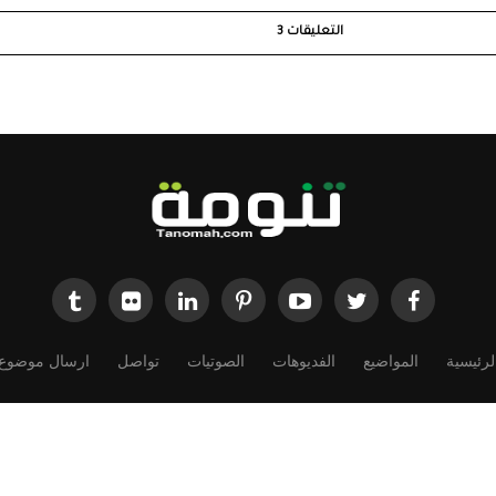
التعليقات
3
لرئيسية
المواضيع
الفديوهات
الصوتيات
تواصل
ارسال موضوع
Powered by
Dimofinf CMS
v5.0.0
©
Copyright
Dimensions Of Information.