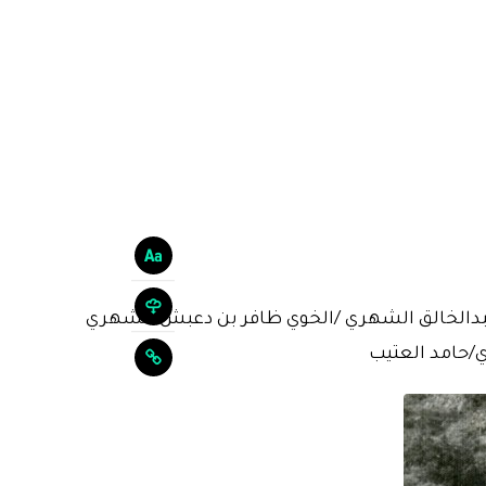
عبدالخالق الشهري /الخوي ظافر بن دعبش الشهري
/حامد العتيب