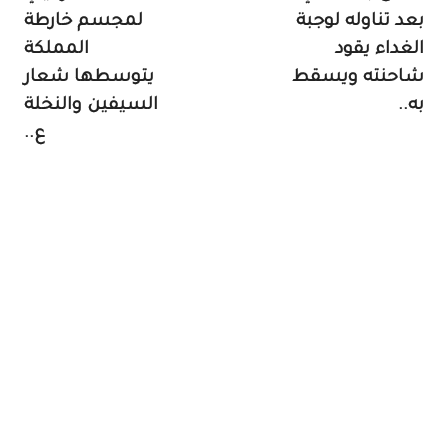
بعد تناوله لوجبة
لمجسم خارطة
الغداء يقود
المملكة
شاحنته ويسقط
يتوسطها شعار
به..
السيفين والنخلة
ع..