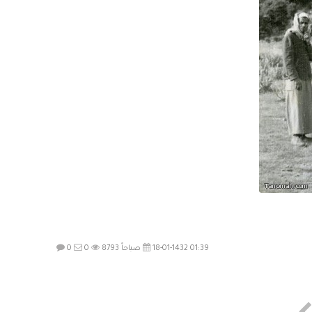
18-01-1432 01:39 صباحاً
8793
0
0