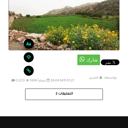
بواسطة :
التحرير
26-09-1431 01:27 صباحاً
5674
0
0
التعليقات
2