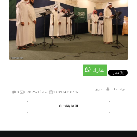
بواسطة :
التحرير
10-09-1431 06:12 صباحاً
2521
0
0
التعليقات
0