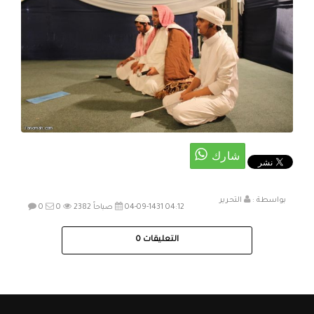
بواسطة :
التحرير
04-09-1431 04:12 صباحاً
2382
0
0
التعليقات
0