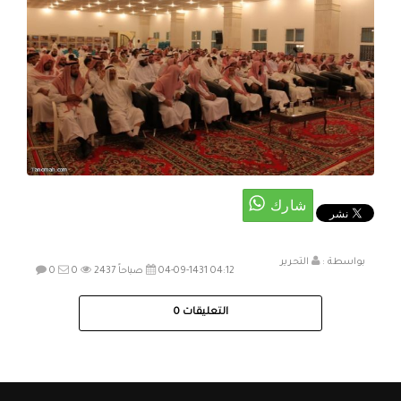
بواسطة :
التحرير
04-09-1431 04:12 صباحاً
2437
0
0
التعليقات
0