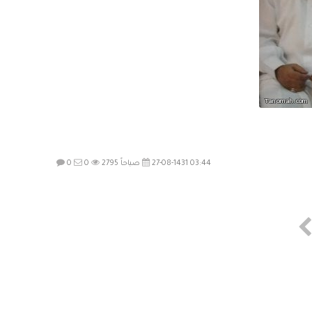
27-08-1431 03:44 صباحاً
2795
0
0