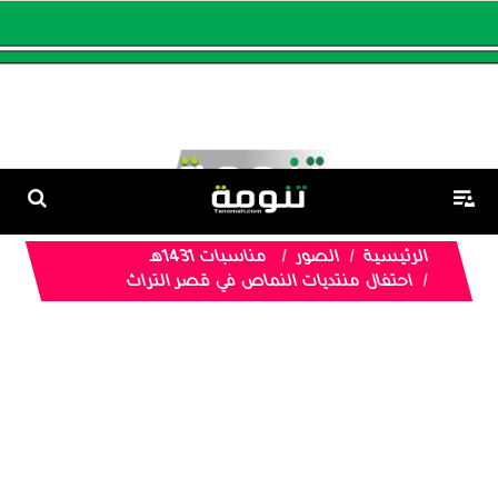
الرئيسية
الصور
مناسبات 1431هـ
احتفال منتديات النماص في قصر التراث