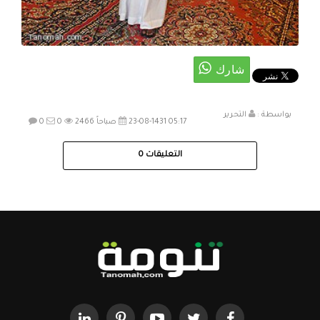
بواسطة :
التحرير
23-08-1431 05:17 صباحاً
2466
0
0
التعليقات
0