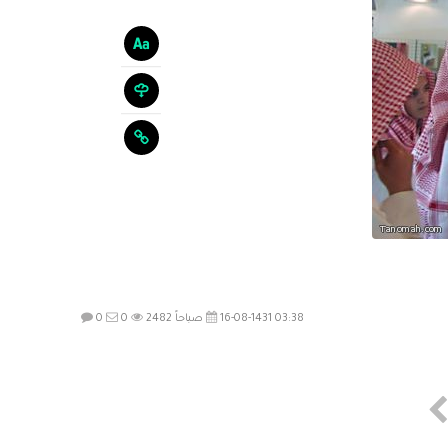
16-08-1431 03:38 صباحاً
2482
0
0