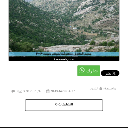
بواسطة :
التحرير
28-10-1429 04:27 مساءً
2581
0
0
التعليقات
0