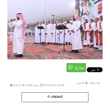
بواسطة :
التحرير
13-08-1431 02:08 صباحاً
2328
0
0
التعليقات
0