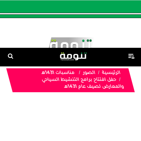
الرئيسية
الصور
مناسبات 1431هـ
حفل افتتاح برامج التنشيط السياحي
والمعارض لصيف عام 1431هـ