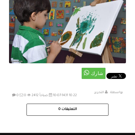
بواسطة :
التحرير
10-07-1431 10:22 صباحاً
2412
0
0
التعليقات
0