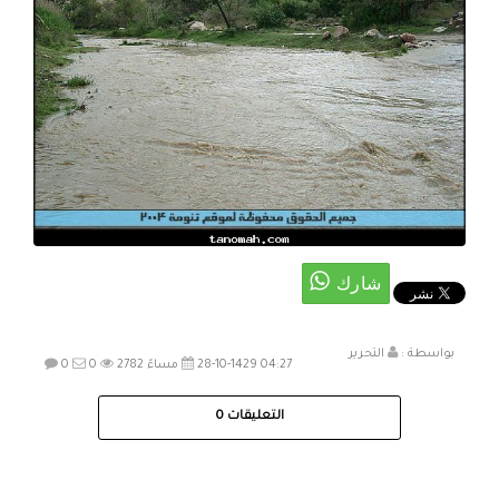
بواسطة :
التحرير
28-10-1429 04:27 مساءً
2782
0
0
التعليقات
0