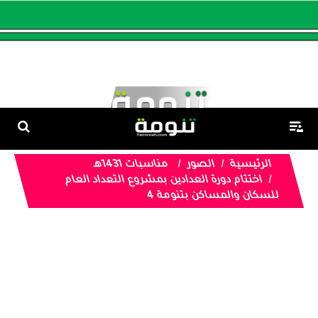
الرئيسية
الصور
مناسبات 1431هـ
اختتام دورة العدادين بمشروع التعداد العام
للسكان والمساكن بتنومة 4