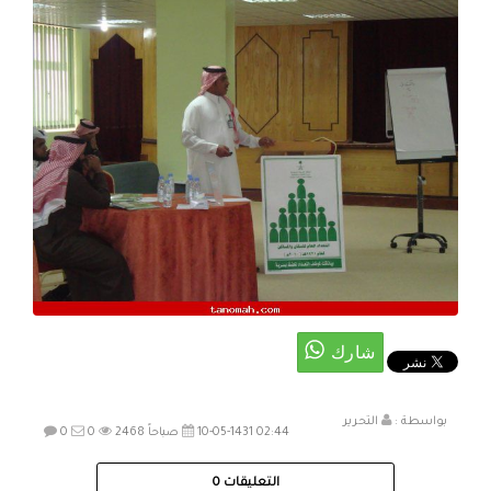
بواسطة :
التحرير
10-05-1431 02:44 صباحاً
2468
0
0
التعليقات
0