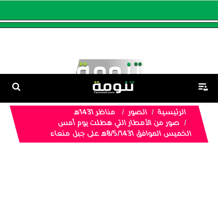
الرئيسية
الصور
مناظر 1431هـ
صور من الأمطار التي هطلت يوم أمس
الخميس الموافق 8/5/1431هـ على جبل منعاء