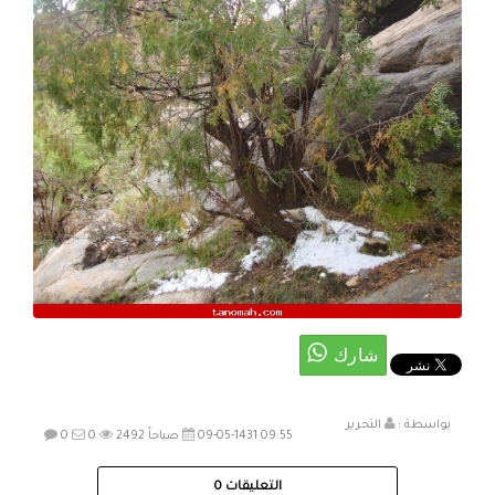
بواسطة :
التحرير
09-05-1431 09:55 صباحاً
2492
0
0
التعليقات
0