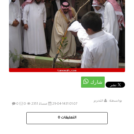
بواسطة :
التحرير
29-04-1431 01:07 مساءً
2351
0
0
التعليقات
0