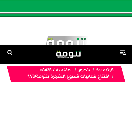
الرئيسية
الصور
مناسبات 1431هـ
افتتاح فعاليات أسبوع الشجرة بتنومة1431