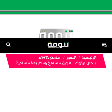
الرئيسية
الصور
مناظر 1431هـ
جبل بركوك ...الجبل الشامخ والطبيعة الساحرة