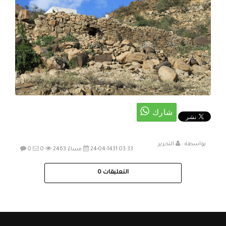
بواسطة :
التحرير
24-04-1431 03:33 مساءً
2463
0
0
التعليقات
0