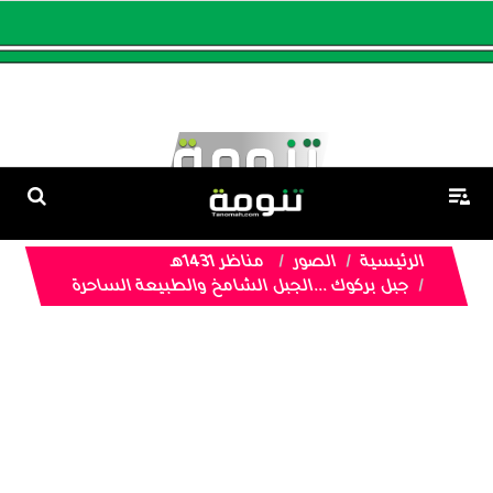
الرئيسية
الصور
مناظر 1431هـ
جبل بركوك ...الجبل الشامخ والطبيعة الساحرة