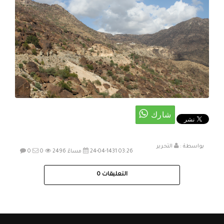
بواسطة :
التحرير
24-04-1431 03:26 مساءً
2496
0
0
التعليقات
0