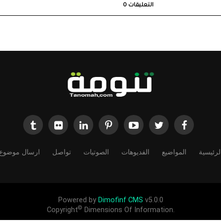
التعليقات
0
لرئيسية
المواضيع
الفديوهات
الصوتيات
تواصل
ارسال موضوع
Powered by
Dimofinf CMS
v5.0.0
©
Copyright
Dimensions Of Information.