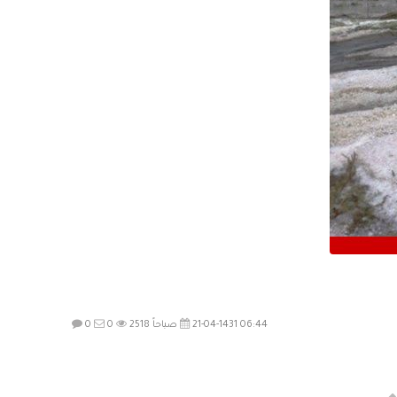
21-04-1431 06:44 صباحاً
2518
0
0