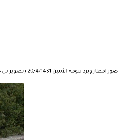
صور امطار وبرد تنومة الأثنين 20/4/1431 (تصوير بن حارالله)