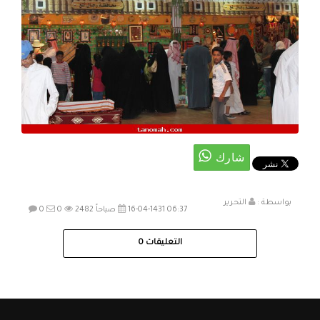
بواسطة :
التحرير
16-04-1431 06:37 صباحاً
2482
0
0
التعليقات
0