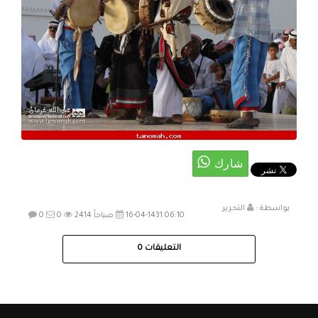
بواسطة :
التحرير
16-04-1431 06:10 صباحاً
2414
0
0
التعليقات
0