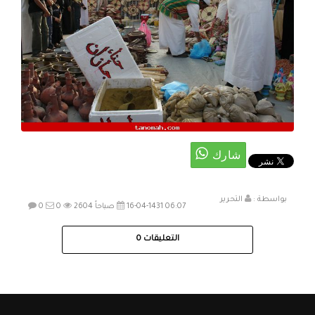
بواسطة :
التحرير
16-04-1431 06:07 صباحاً
2604
0
0
التعليقات
0