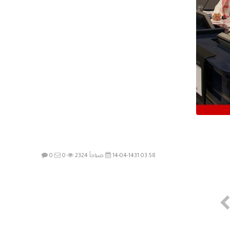
14-04-1431 03:58 صباحاً
2324
0
0