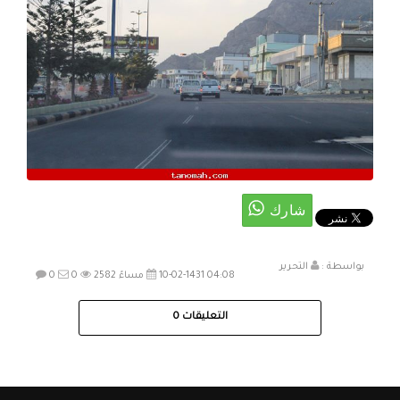
بواسطة :
التحرير
10-02-1431 04:08 مساءً
2582
0
0
التعليقات
0