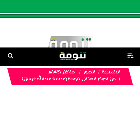
الرئيسية
الصور
مناظر 1431هـ
من اجواء ابها الى تنومة (عدسة عبدالله غرمان)