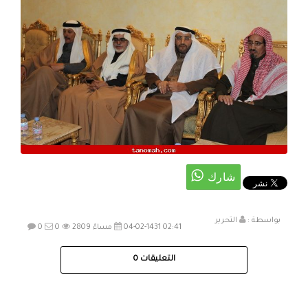
بواسطة :
التحرير
04-02-1431 02:41 مساءً
2809
0
0
التعليقات
0