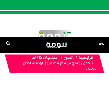
الرئيسية
الصور
مناسبات 1431هـ
حفل برنامج الرسام الصغير ( عودة سلطان
الخير )