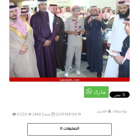
بواسطة :
التحرير
22-01-1431 04:19 صباحاً
2489
0
0
التعليقات
0