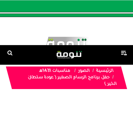
الرئيسية
الصور
مناسبات 1431هـ
حفل برنامج الرسام الصغير ( عودة سلطان
الخير )