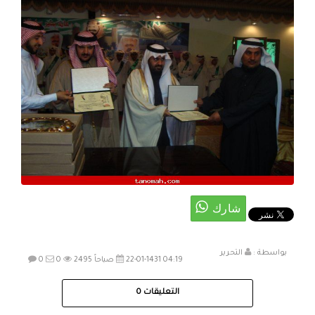
بواسطة :
التحرير
22-01-1431 04:19 صباحاً
2495
0
0
التعليقات
0