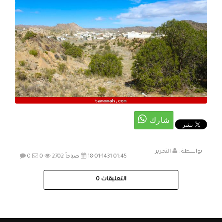
بواسطة :
التحرير
18-01-1431 01:45 صباحاً
2702
0
0
التعليقات
0