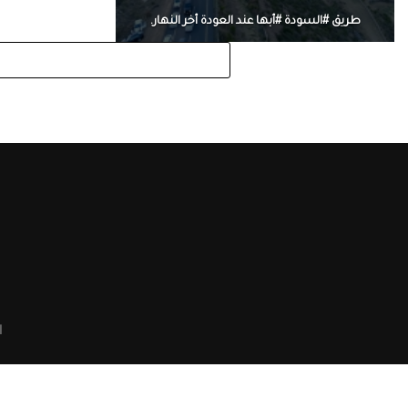
طريق #السودة #أبها عند العودة أخر النهار.
ا