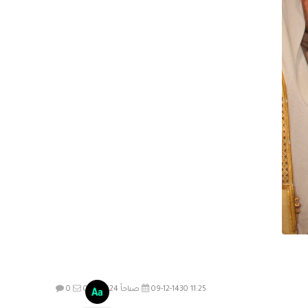
09-12-1430 11:25 صباحاً
2624
0
0