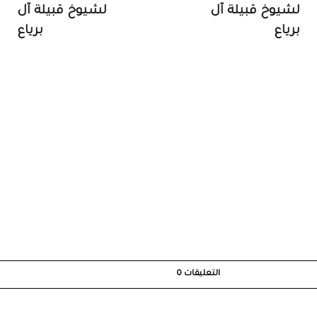
لشيوخ قبيلة آل
لشيوخ قبيلة آل
برياع
برياع
التعليقات
0