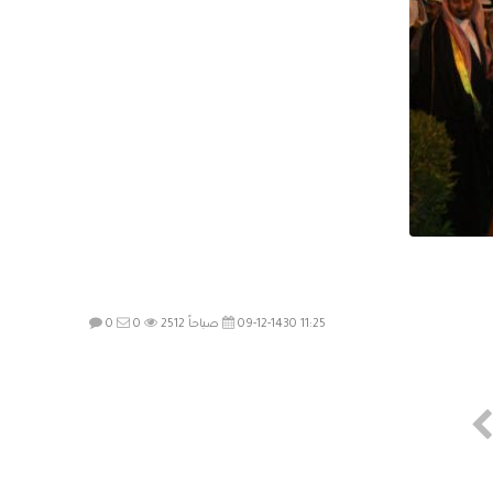
09-12-1430 11:25 صباحاً
2512
0
0