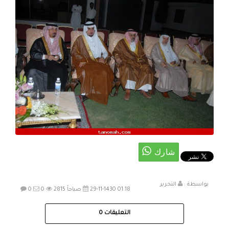
بواسطة :
التحرير
29-11-1430 01:18 صباحاً
2815
0
0
التعليقات
0