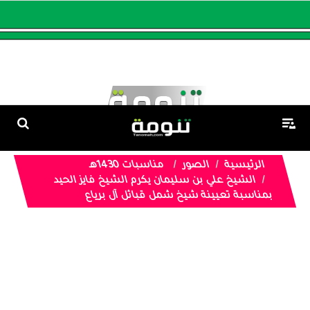
الرئيسية
الصور
مناسبات 1430هـ
الشيخ علي بن سليمان يكرم الشيخ فايز الحيد
بمناسبة تعيينة شيخ شمل قبائل آل برياع