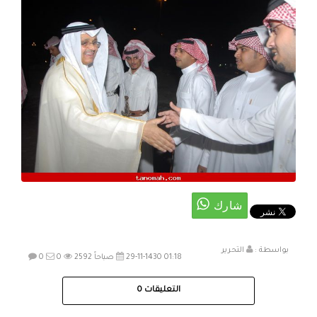
بواسطة :
التحرير
29-11-1430 01:18 صباحاً
2592
0
0
التعليقات
0