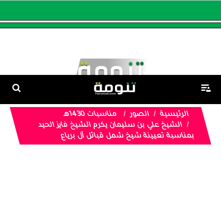
الرئيسية
الصور
مناسبات 1430هـ
الشيخ علي بن سليمان يكرم الشيخ فايز الحيد
بمناسبة تعيينة شيخ شمل قبائل آل برياع