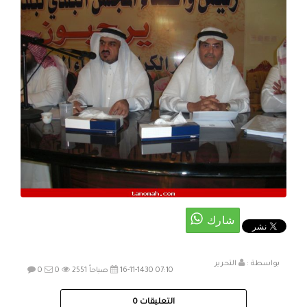
بواسطة :
التحرير
16-11-1430 07:10 صباحاً
2551
0
0
التعليقات
0