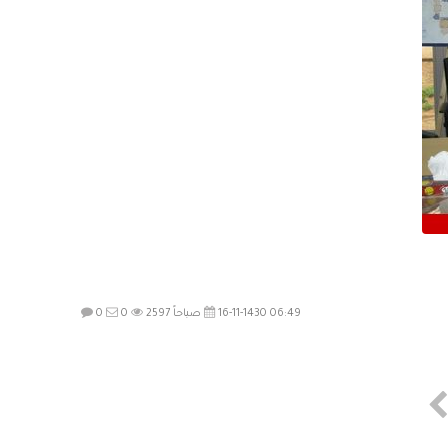
16-11-1430 06:49 صباحاً
2597
0
0