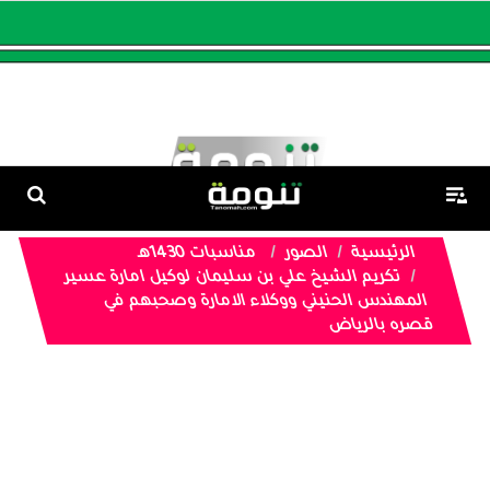
الرئيسية
الصور
مناسبات 1430هـ
تكريم الشيخ علي بن سليمان لوكيل امارة عسير
المهندس الحنيني ووكلاء الامارة وصحبهم في
قصره بالرياض