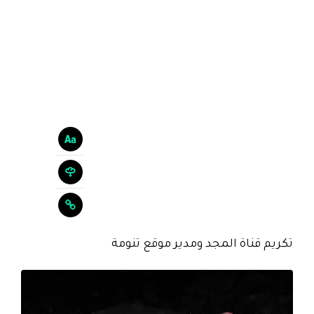
تكريم قناة المجد ومدير موقع تنومة