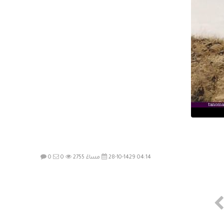
28-10-1429 04:14 مساءً
2755
0
0