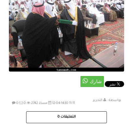
بواسطة :
التحرير
12-04-1430 11:11 مساءً
2742
0
0
التعليقات
0