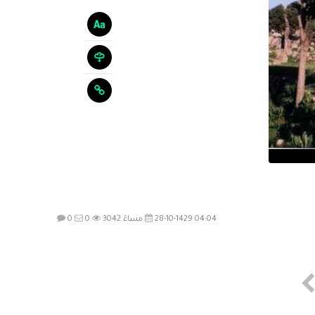
28-10-1429 04:04 مساءً
3042
0
0