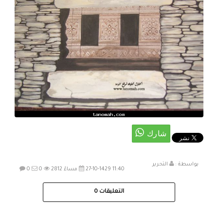
بواسطة :
التحرير
27-10-1429 11:40 مساءً
2812
0
0
التعليقات
0