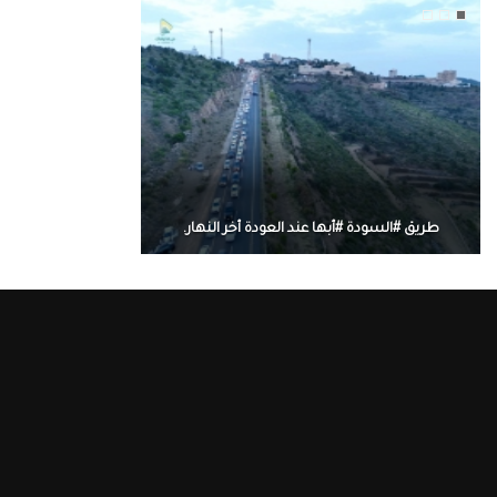
طريق #السودة #أبها عند العودة أخر النهار.