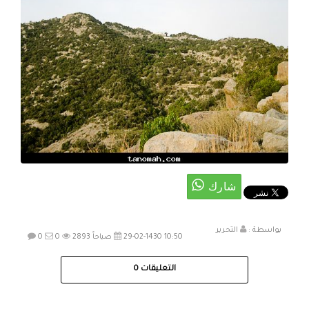
بواسطة :
التحرير
29-02-1430 10:50 صباحاً
2893
0
0
التعليقات
0