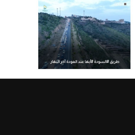
طريق #السودة #أبها عند العودة أخر النهار.