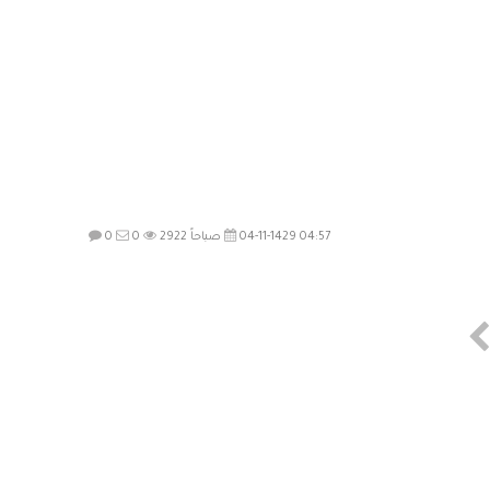
04-11-1429 04:57 صباحاً
2922
0
0