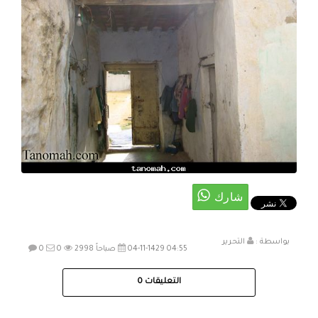
بواسطة :
التحرير
04-11-1429 04:55 صباحاً
2998
0
0
التعليقات
0