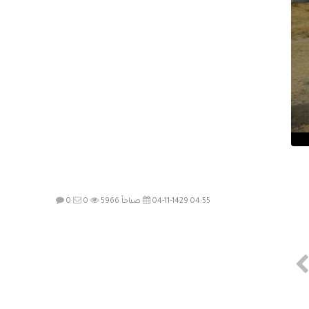
04-11-1429 04:55 صباحاً
5966
0
0