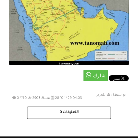
بواسطة :
التحرير
28-10-1429 04:03 مساءً
2903
0
0
التعليقات
0