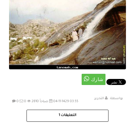
بواسطة :
التحرير
04-11-1429 03:55 صباحاً
2810
0
0
التعليقات
1